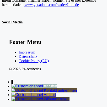
Ihrem Computer installiert haben, können Sie es hier kostenlos
herunterladen:
www.get.adobe.com/reader/?loc=de
Social Media
Footer Menu
Impressum
Datenschutz
Cookie Policy (EU)
© 2026 P4 aesthetics
↓
Anrufen
Kontakt aufnehmen
Anfahrt
Öffnungszeiten